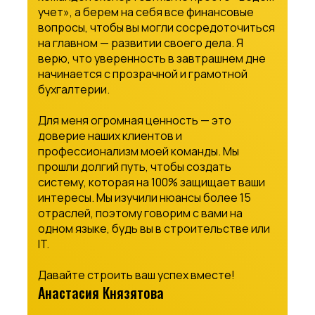
учет», а берем на себя все финансовые
вопросы, чтобы вы могли сосредоточиться
на главном — развитии своего дела. Я
верю, что уверенность в завтрашнем дне
начинается с прозрачной и грамотной
бухгалтерии.
Для меня огромная ценность — это
доверие наших клиентов и
профессионализм моей команды. Мы
прошли долгий путь, чтобы создать
систему, которая на 100% защищает ваши
интересы. Мы изучили нюансы более 15
отраслей, поэтому говорим с вами на
одном языке, будь вы в строительстве или
IT.
Давайте строить ваш успех вместе!
Анастасия Князятова