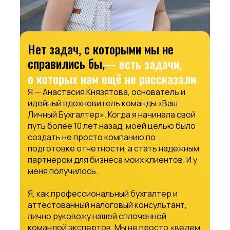
Нет задач, с которыми мы не
справились бы,
— есть задачи,
о которых нам ещё не рассказали
Я — Анастасия Князятова, основатель и
идейный вдохновитель команды «Ваш
Личный Бухгалтер». Когда я начинала свой
путь более 10 лет назад, моей целью было
создать не просто компанию по
подготовке отчетности, а стать надежным
партнером для бизнеса моих клиентов. И у
меня получилось.
Я, как профессиональный бухгалтер и
аттестованный налоговый консультант,
лично руковожу нашей сплоченной
командой экспертов. Мы не просто «ведем