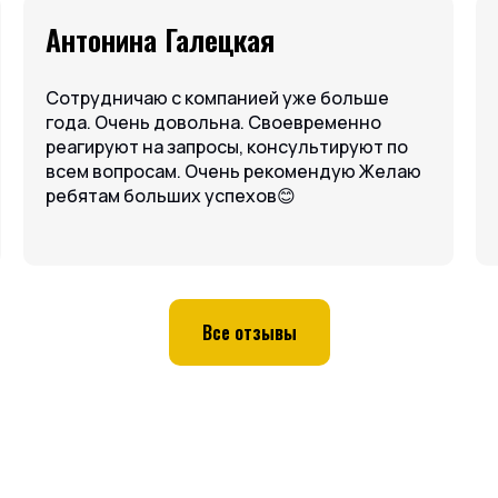
Антонина Галецкая
Илх
Сотрудничаю с компанией уже больше
Рабо
года. Очень довольна. Своевременно
лет,
реагируют на запросы, консультируют по
вопр
всем вопросам. Очень рекомендую Желаю
свое
ребятам больших успехов😊
исхо
сотр
Все отзывы